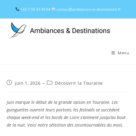
Skip
+33 7 50 33 49 64
contact@ambiances-et-destinations.fr
to
content
Menu
Publication
Post
juin 1, 2026
Découvrir la Touraine
publiée :
category:
Juin marque le début de la grande saison en Touraine. Les
guinguettes ouvrent leurs portons, les festivals se succèdent
chaque week-end et les bords de Loire s’animent jusqu’au bout
de la nuit. Voici notre sélection des incontournables du mois.