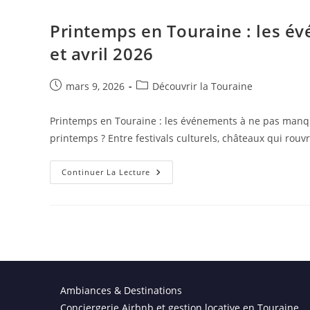
Enfants
Pendant
Les
Printemps en Touraine : les 
Vacances
De
et avril 2026
Pâques
En
Touraine
?
Publication
Post
mars 9, 2026
Découvrir la Touraine
publiée :
category:
Printemps en Touraine : les événements à ne pas manque
printemps ? Entre festivals culturels, châteaux qui rouv
Printemps
Continuer La Lecture
En
Touraine
:
Les
Événements
À
Ne
Pas
Manquer
En
Mars
Et
Ambiances & Destinations
Avril
Conciergerie Airbnb et gestion locative en Touraine.
2026