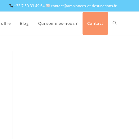
+33 7 50 33 49 64
contact@ambiances-et-destinations.fr
 offre
Blog
Qui sommes-nous ?
Contact
Toggle
website
search