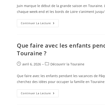
Touraine
Juin marque le début de la grande saison en Touraine. L
chaque week-end et les bords de Loire s'animent jusqu
Que
Continuer La Lecture
Faire
En
Touraine
En
Juin
2026
Que faire avec les enfants pen
:
Festivals,
Touraine ?
Guinguettes
Et
Soirées
Au
Publication
Post
avril 6, 2026
Découvrir la Touraine
Bord
publiée :
category:
De
La
Loire
Que faire avec les enfants pendant les vacances de Pâ
cherchez des idées pour occuper la famille en Touraine
Que
Continuer La Lecture
Faire
Avec
Les