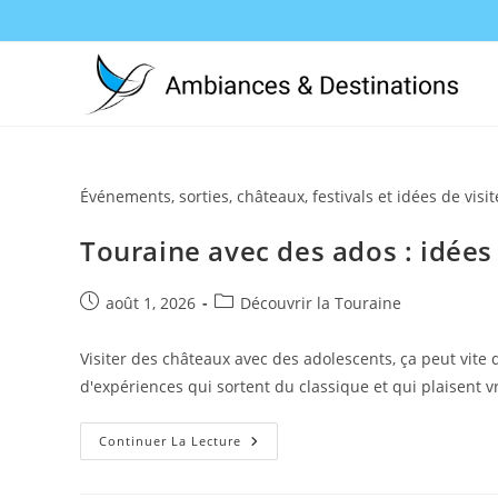
Skip
to
content
Événements, sorties, châteaux, festivals et idées de visit
Touraine avec des ados : idées 
Publication
Post
août 1, 2026
Découvrir la Touraine
publiée :
category:
Visiter des châteaux avec des adolescents, ça peut vite d
d'expériences qui sortent du classique et qui plaisent 
Touraine
Continuer La Lecture
Avec
Des
Ados