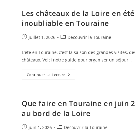
:
Idées
De
Les châteaux de la Loire en été
Sorties
Pour
inoubliable en Touraine
Les
12-
17
Ans
Publication
Post
juillet 1, 2026
Découvrir la Touraine
publiée :
category:
L'été en Touraine, c'est la saison des grandes visites, 
châteaux. Voici notre guide pour organiser un séjour…
Les
Continuer La Lecture
Châteaux
De
La
Loire
En
Été
Que faire en Touraine en juin 2
:
Notre
au bord de la Loire
Guide
Pour
Un
Séjour
Publication
Post
juin 1, 2026
Découvrir la Touraine
Inoubliable
publiée :
category:
En